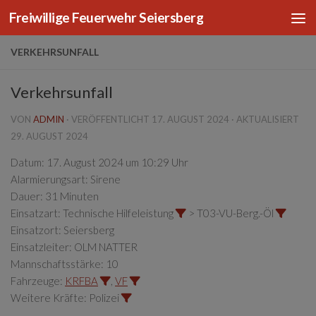
Freiwillige Feuerwehr Seiersberg
Zum Inhalt springen
VERKEHRSUNFALL
Verkehrsunfall
VON
ADMIN
· VERÖFFENTLICHT
17. AUGUST 2024
· AKTUALISIERT
29. AUGUST 2024
Datum:
17. August 2024 um 10:29 Uhr
Alarmierungsart:
Sirene
Dauer:
31 Minuten
Einsatzart:
Technische Hilfeleistung
> T03-VU-Berg.-Öl
Einsatzort:
Seiersberg
Einsatzleiter:
OLM NATTER
Mannschaftsstärke:
10
Fahrzeuge:
KRFBA
,
VF
Weitere Kräfte:
Polizei