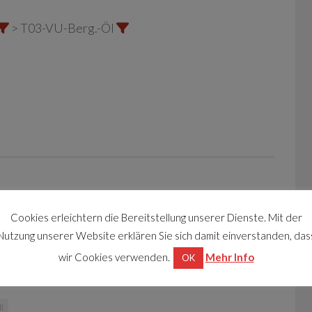
> T03-VU-Berg.-Öl
Cookies erleichtern die Bereitstellung unserer Dienste. Mit der
rg zu einem Verkehrsunfall zwischen 2 Fahrzeugen
Nutzung unserer Website erklären Sie sich damit einverstanden, das
 Die Unfallstelle wurde durch die Feuerwehr
wir Cookies verwenden.
Mehr Info
OK
itteln gebunden.
l