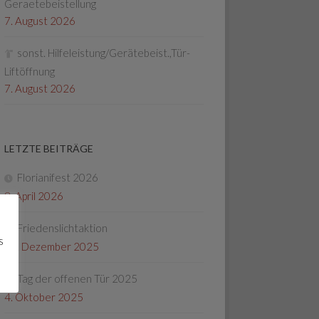
Geraetebeistellung
7. August 2026
sonst. Hilfeleistung/Gerätebeist.,Tür-
Liftöffnung
7. August 2026
LETZTE BEITRÄGE
Florianifest 2026
8. April 2026
Friedenslichtaktion
s
22. Dezember 2025
Tag der offenen Tür 2025
4. Oktober 2025