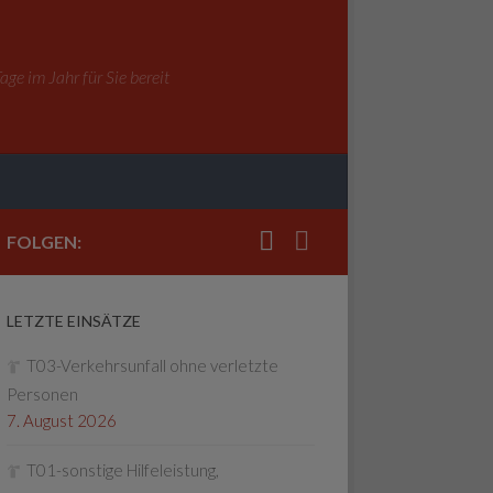
ge im Jahr für Sie bereit
FOLGEN:
LETZTE EINSÄTZE
T03-Verkehrsunfall ohne verletzte
Personen
7. August 2026
T01-sonstige Hilfeleistung,