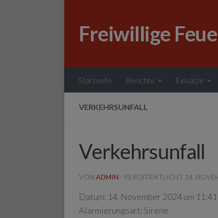
Zum Inhalt springen
Freiwillige Feu
Startseite
Berichte
Einsätze
VERKEHRSUNFALL
Verkehrsunfall
VON
ADMIN
· VERÖFFENTLICHT
14. NOVE
Datum:
14. November 2024 um 11:41
Alarmierungsart:
Sirene