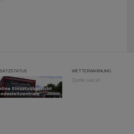
NSATZSTATUS
WETTERWARNUNG
Quelle: uwz.at