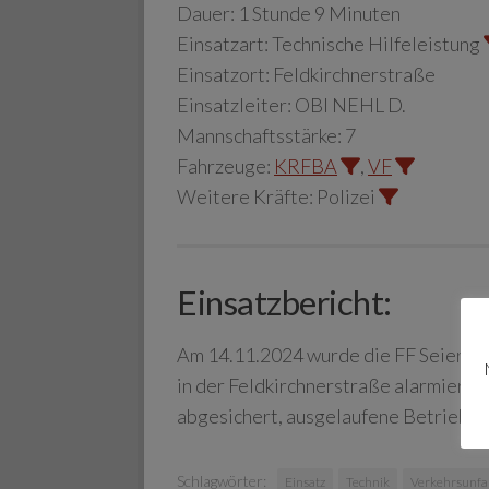
Dauer:
1 Stunde 9 Minuten
Einsatzart:
Technische Hilfeleistung
Einsatzort:
Feldkirchnerstraße
Einsatzleiter:
OBI NEHL D.
Mannschaftsstärke:
7
Fahrzeuge:
KRFBA
,
VF
Weitere Kräfte:
Polizei
Einsatzbericht:
Am 14.11.2024 wurde die FF Seiersbe
in der Feldkirchnerstraße alarmiert.
abgesichert, ausgelaufene Betriebsm
Schlagwörter:
Einsatz
Technik
Verkehrsunfal