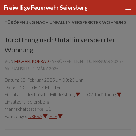
Freiwillige Feuerwehr Seiersberg
Zum Inhalt springen
TÜRÖFFNUNG NACH UNFALL IN VERSPERRTER WOHNUNG
Türöffnung nach Unfall in versperrter
Wohnung
VON
MICHAEL KONRAD
· VERÖFFENTLICHT
10. FEBRUAR 2025
·
AKTUALISIERT
4. MÄRZ 2025
Datum:
10. Februar 2025 um 03:23 Uhr
Dauer:
1 Stunde 17 Minuten
Einsatzart:
Technische Hilfeleistung
> T02-Türöffnung
Einsatzort:
Seiersberg
Mannschaftsstärke:
11
Fahrzeuge:
KRFBA
,
RLF