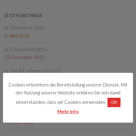
LETZTE BEITRÄGE
Florianifest 2026
8. April 2026
Friedenslichtaktion
22. Dezember 2025
Tag der offenen Tür 2025
4. Oktober 2025
Cookies erleichtern die Bereitstellung unserer Dienste. Mit
Fotos Florianifest 2025
der Nutzung unserer Website erklären Sie sich damit
13. Mai 2025
einverstanden, dass wir Cookies verwenden.
OK
Mehr Info
Florianifest 2025
30. März 2025