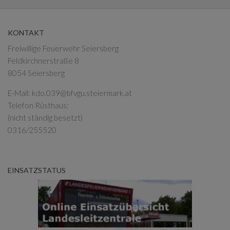
KONTAKT
Freiwillige Feuerwehr Seiersberg
Feldkirchnerstraße 8
8054 Seiersberg
E-Mail:
kdo.039@bfvgu.steiermark.at
Telefon Rüsthaus:
(nicht ständig besetzt)
0316/255520
EINSATZSTATUS