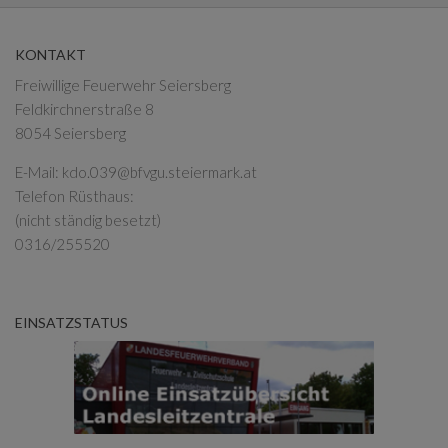
KONTAKT
Freiwillige Feuerwehr Seiersberg
Feldkirchnerstraße 8
8054 Seiersberg
E-Mail:
kdo.039@bfvgu.steiermark.at
Telefon Rüsthaus:
(nicht ständig besetzt)
0316/255520
EINSATZSTATUS