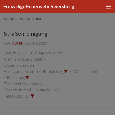
Freiwillige Feuerwehr Seiersberg
Zum Inhalt springen
STRASSENREINIGUNG
Straßenreinigung
VON
ADMIN
·
15. JULI 2025
Datum:
15. Juli 2025 um 07:00 Uhr
Alarmierungsart:
Telefon
Dauer:
2 Stunden
Einsatzart:
Technische Hilfeleistung
> T01-Technische
Hilfeleistung
Einsatzort:
Seiersberg
Einsatzleiter:
OBI Florian ROMEN
Fahrzeuge:
TLF