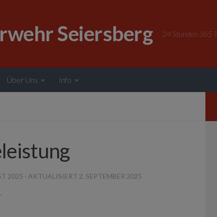
erwehr Seiersberg
24 Stunden 365 Ta
Über Uns
Info
leistung
ST 2025
· AKTUALISIERT
2. SEPTEMBER 2025
r