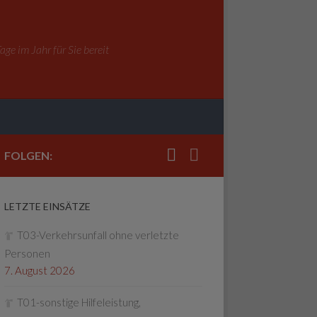
ge im Jahr für Sie bereit
FOLGEN:
LETZTE EINSÄTZE
T03-Verkehrsunfall ohne verletzte
Personen
7. August 2026
T01-sonstige Hilfeleistung,