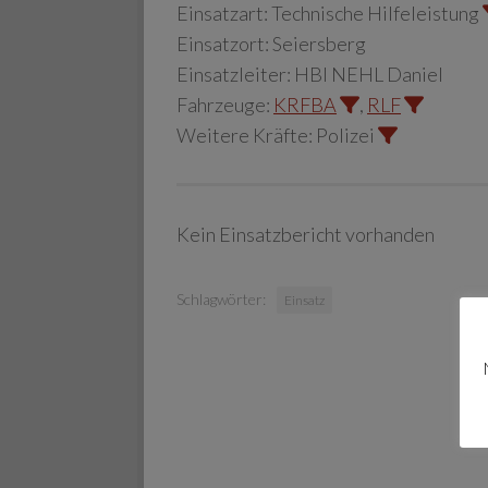
Einsatzart:
Technische Hilfeleistung
Einsatzort:
Seiersberg
Einsatzleiter:
HBI NEHL Daniel
Fahrzeuge:
KRFBA
,
RLF
Weitere Kräfte:
Polizei
Kein Einsatzbericht vorhanden
Schlagwörter:
Einsatz