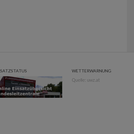
NSATZSTATUS
WETTERWARNUNG
Quelle: uwz.at