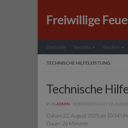
Zum Inhalt springen
Freiwillige Feu
Startseite
Berichte
Einsätze
TECHNISCHE HILFELEISTUNG
Technische Hilfe
VON
ADMIN
· VERÖFFENTLICHT
22. AUGU
Datum:
22. August 2025 um 10:14 Uh
Dauer:
26 Minuten