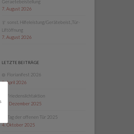
Geraetebeistellung
7. August 2026
sonst. Hilfeleistung/Gerätebeist.,Tür-
Liftöffnung
7. August 2026
LETZTE BEITRÄGE
Florianifest 2026
8. April 2026
Friedenslichtaktion
s
22. Dezember 2025
Tag der offenen Tür 2025
4. Oktober 2025