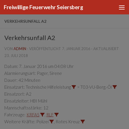
Freiwillige Feuerwehr Seiersberg
Zum Inhalt springen
VERKEHRSUNFALL A2
Verkehrsunfall A2
VON
ADMIN
· VERÖFFENTLICHT
7. JANUAR 2016
· AKTUALISIERT
23. JULI 2018
Datum:
7. Januar 2016 um 04:08 Uhr
Alarmierungsart:
Pager, Sirene
Dauer:
42 Minuten
Einsatzart:
Technische Hilfeleistung
> T03-VU-Berg.-Öl
Einsatzort:
A2
Einsatzleiter:
HBI Mühl
Mannschaftsstärke:
12
Fahrzeuge:
KRFAS
,
RLF
Weitere Kräfte:
Polizei
, Rotes Kreuz