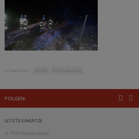
Schlagwörter:
Einsatz
Fahrzeugbergung
FOLGEN:
LETZTE EINSÄTZE
T09-Wasserdienst