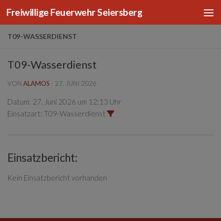
Freiwillige Feuerwehr Seiersberg
Zum Inhalt springen
T09-WASSERDIENST
T09-Wasserdienst
VON
ALAMOS
·
27. JUNI 2026
Datum:
27. Juni 2026 um 12:13 Uhr
Einsatzart:
T09-Wasserdienst
Einsatzbericht:
Kein Einsatzbericht vorhanden