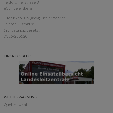
Feldkirchnerstraße 8
8054 Seiersberg
E-Mail:
kdo.039@bfvgu.steiermark.at
Telefon Rüsthaus:
(nicht ständig besetzt)
0316/255520
EINSATZSTATUS
WETTERWARNUNG
Quelle: uwz.at