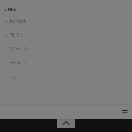
LINKS
Kontakt
FDISK
Office Portal
Webmail
Login