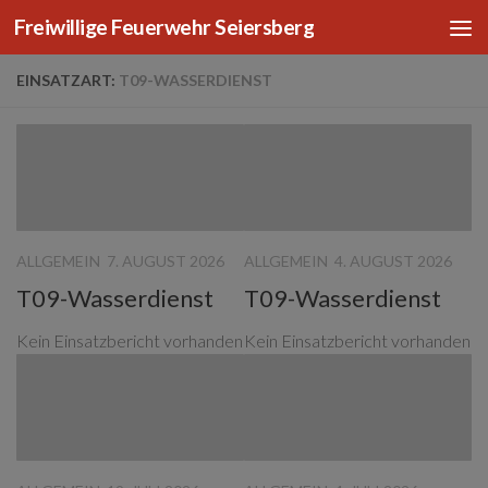
Freiwillige Feuerwehr Seiersberg
Zum Inhalt springen
EINSATZART:
T09-WASSERDIENST
ALLGEMEIN
7. AUGUST 2026
ALLGEMEIN
4. AUGUST 2026
T09-Wasserdienst
T09-Wasserdienst
Kein Einsatzbericht vorhanden
Kein Einsatzbericht vorhanden