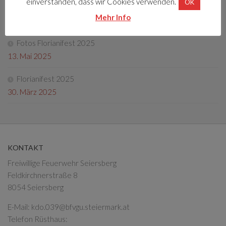
einverstanden, dass wir Cookies verwenden.
OK
Tag der offenen Tür 2025
Mehr Info
4. Oktober 2025
Fotos Florianifest 2025
13. Mai 2025
Florianifest 2025
30. März 2025
KONTAKT
Freiwillige Feuerwehr Seiersberg
Feldkirchnerstraße 8
8054 Seiersberg
E-Mail:
kdo.039@bfvgu.steiermark.at
Telefon Rüsthaus: