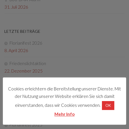
31. Juli 2026
LETZTE BEITRÄGE
Florianifest 2026
8. April 2026
Friedenslichtaktion
22. Dezember 2025
Tag der offenen Tür 2025
Cookies erleichtern die Bereitstellung unserer Dienste. Mit
4. Oktober 2025
der Nutzung unserer Website erklären Sie sich damit
Fotos Florianifest 2025
einverstanden, dass wir Cookies verwenden.
OK
13. Mai 2025
Mehr Info
Florianifest 2025