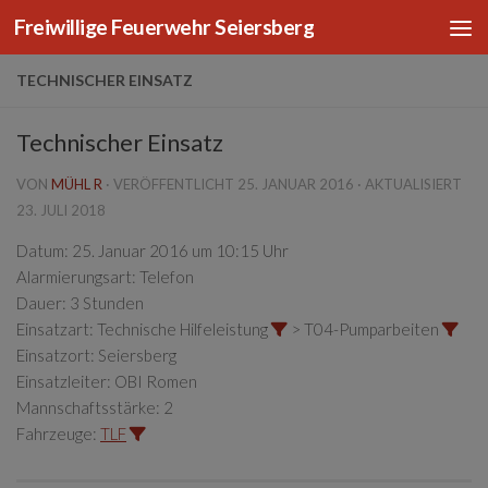
Freiwillige Feuerwehr Seiersberg
Zum Inhalt springen
TECHNISCHER EINSATZ
Technischer Einsatz
VON
MÜHL R
· VERÖFFENTLICHT
25. JANUAR 2016
· AKTUALISIERT
23. JULI 2018
Datum:
25. Januar 2016 um 10:15 Uhr
Alarmierungsart:
Telefon
Dauer:
3 Stunden
Einsatzart:
Technische Hilfeleistung
> T04-Pumparbeiten
Einsatzort:
Seiersberg
Einsatzleiter:
OBI Romen
Mannschaftsstärke:
2
Fahrzeuge:
TLF