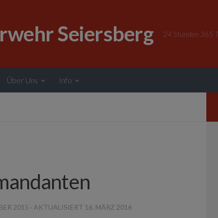
erwehr Seiersberg
24 Stunden 365 Ta
Über Uns
Info
mandanten
BER 2015
· AKTUALISIERT
16. MÄRZ 2016