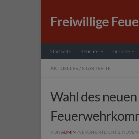
Zum Inhalt springen
Freiwillige Feu
Startseite
Berichte
Einsätze
AKTUELLES
/
STARTSEITE
Wahl des neuen
Feuerwehrkom
VON
ADMIN
· VERÖFFENTLICHT
2. NOVEM