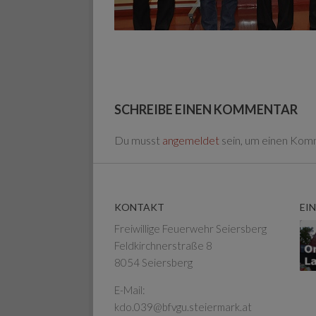
SCHREIBE EINEN KOMMENTAR
Du musst
angemeldet
sein, um einen Kom
KONTAKT
EI
Freiwillige Feuerwehr Seiersberg
Feldkirchnerstraße 8
8054 Seiersberg
E-Mail:
kdo.039@bfvgu.steiermark.at