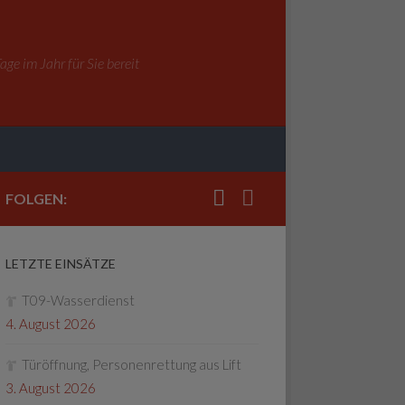
ge im Jahr für Sie bereit
FOLGEN:
LETZTE EINSÄTZE
T09-Wasserdienst
4. August 2026
Türöffnung, Personenrettung aus Lift
3. August 2026