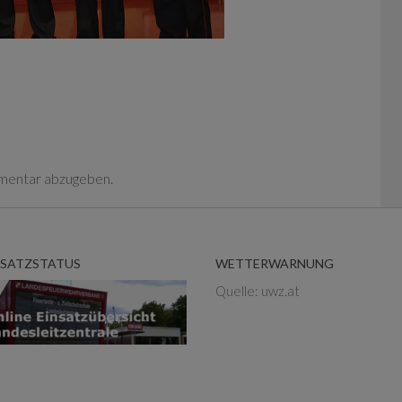
mentar abzugeben.
NSATZSTATUS
WETTERWARNUNG
Quelle: uwz.at