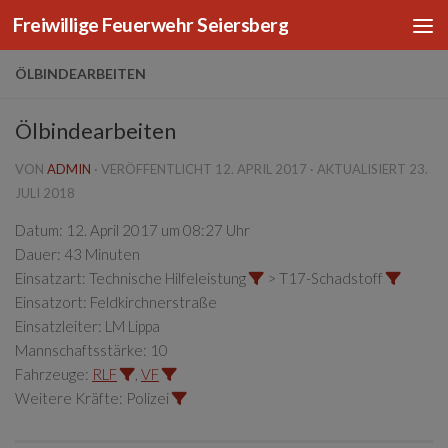
Freiwillige Feuerwehr Seiersberg
Zum Inhalt springen
ÖLBINDEARBEITEN
Ölbindearbeiten
VON
ADMIN
· VERÖFFENTLICHT
12. APRIL 2017
· AKTUALISIERT
23.
JULI 2018
Datum:
12. April 2017 um 08:27 Uhr
Dauer:
43 Minuten
Einsatzart:
Technische Hilfeleistung
> T17-Schadstoff
Einsatzort:
Feldkirchnerstraße
Einsatzleiter:
LM Lippa
Mannschaftsstärke:
10
Fahrzeuge:
RLF
,
VF
Weitere Kräfte:
Polizei