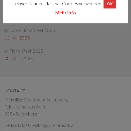
einverstanden, dass wir Cookies verwenden.
OK
Tag der offenen Tür 2025
Mehr Info
4. Oktober 2025
Fotos Florianifest 2025
13. Mai 2025
Florianifest 2025
30. März 2025
KONTAKT
Freiwillige Feuerwehr Seiersberg
Feldkirchnerstraße 8
8054 Seiersberg
E-Mail:
kdo.039@bfvgu.steiermark.at