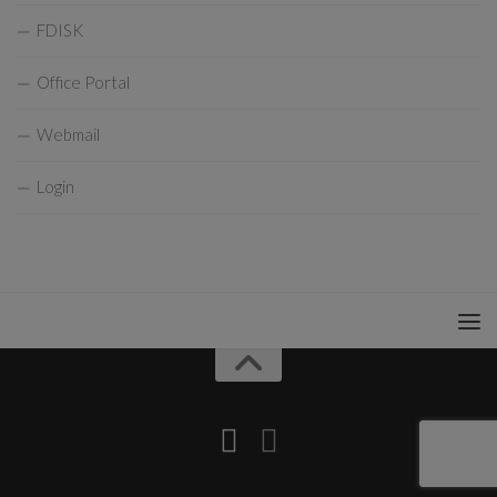
FDISK
Office Portal
Webmail
Login