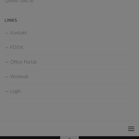
Quelle: uwz.at
LINKS
Kontakt
FDISK
Office Portal
Webmail
Login