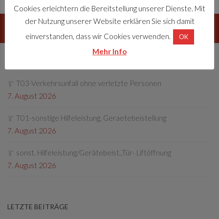
Cookies erleichtern die Bereitstellung unserer Dienste. Mit
der Nutzung unserer Website erklären Sie sich damit
FOLGEN:
einverstanden, dass wir Cookies verwenden.
OK
Mehr Info
LETZTE EINSÄTZE
T03-Verkehrsunfall ohne verletzte Personen
7. August 2026
T01-sonstige Hilfeleistung, Geraetebeistellung
7. August 2026
sonst. Hilfeleistung/Gerätebeist.,Tür- Liftöffnung
7. August 2026
LETZTE BEITRÄGE