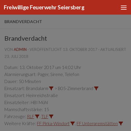
Freiwillige Feuerwehr Seiersberg
Zum Inhalt springen
BRANDVERDACHT
Brandverdacht
VON
ADMIN
· VERÖFFENTLICHT
13. OKTOBER 2017
· AKTUALISIERT
23. JULI 2018
Datum:
13. Oktober 2017 um 14:02 Uhr
Alarmierungsart:
Pager, Sirene, Telefon
Dauer:
50 Minuten
Einsatzart:
Brandalarm
> B05-Zimmerbrand
Einsatzort:
Heinreichstraße
Einsatzleiter:
HBI Mühl
Mannschaftsstärke:
15
Fahrzeuge:
RLF
,
TLF
Weitere Kräfte:
FF Pirka-Windorf
,
FF Unterpremstätten