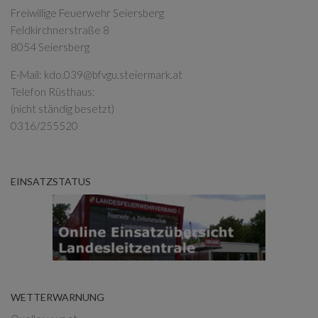
Freiwillige Feuerwehr Seiersberg
Feldkirchnerstraße 8
8054 Seiersberg
E-Mail:
kdo.039@bfvgu.steiermark.at
Telefon Rüsthaus:
(nicht ständig besetzt)
0316/255520
EINSATZSTATUS
WETTERWARNUNG